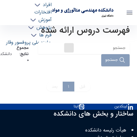
افراد
دانشکده مهندسی متالورژی و مواد
افتخارات
دانشگاه تهران
آموزش
فهرست دروس ارائه شده
پژوهش
دروس دانشکده - دانشکده مهندسی متالورژی و
فرم ها
مواد meteng
جایزه ملی پروفسور وقار
مجموع
نتایج:
دانشکده
جستجو
0
قبل
1
بعد
لینکدین
ایتا
ساختار و بخش های دانشکده
هیأت رئیسه دانشکده