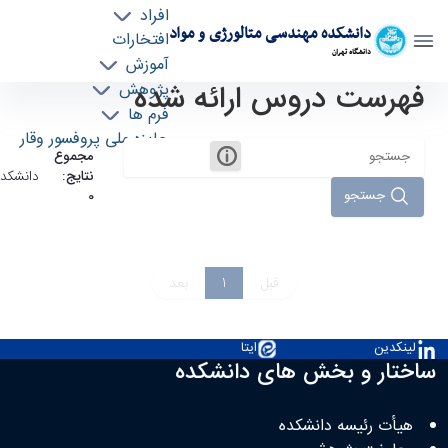
افراد
دانشکده مهندسی متالورژی و مواد
افتخارات
دانشگاه تهران
آموزش
فهرست دروس ارائه شده
پژوهش
دروس دانشکده - دانشکده مهندسی متالورژی و
فرم ها
مواد meteng
جایزه ملی پروفسور وقار
مجموع
نتایج:
دانشکده
جستجو
0
قبل
1
بعد
لینکدین
ایتا
ساختار و بخش های دانشکده
هیأت رئیسه دانشکده